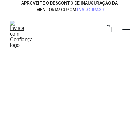
APROVEITE O DESCONTO DE INAUGURAÇÃO DA 
MENTORIA! CUPOM 
INAUGURA30
Investir com 
confiança e 
clareza
Dicas práticas para você começar e crescer 