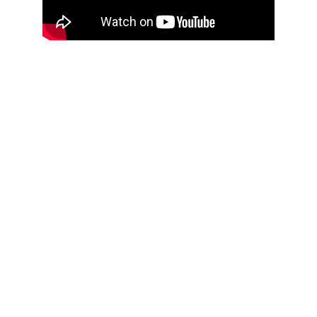
Contato
Dúvidas ou sugestões? Fale conosco!
EMAIL
victor.naito@gmail.com
TELEFONE
Seu melhor e-mail