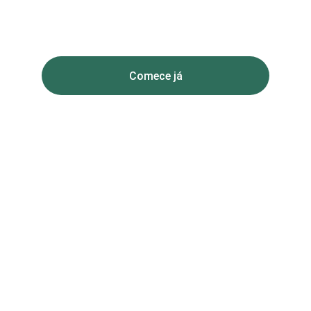
no mundo dos investimentos
Comece já
★★★★★
AVALIADO 5 ESTRELAS